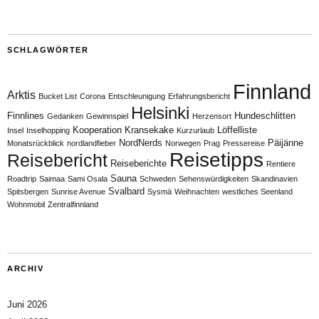
SCHLAGWÖRTER
Finnland
Arktis
Bucket List
Corona
Entschleunigung
Erfahrungsbericht
Helsinki
Finnlines
Hundeschlitten
Gedanken
Gewinnspiel
Herzensort
Kooperation
Kransekake
Löffelliste
Insel
Inselhopping
Kurzurlaub
NordNerds
Päijänne
Monatsrückblick
nordlandfieber
Norwegen
Prag
Pressereise
Reisetipps
Reisebericht
Reiseberichte
Rentiere
Sauna
Roadtrip
Saimaa
Sami Osala
Schweden
Sehenswürdigkeiten
Skandinavien
Svalbard
Spitsbergen
Sunrise Avenue
Sysmä
Weihnachten
westliches Seenland
Wohnmobil
Zentralfinnland
ARCHIV
Juni 2026