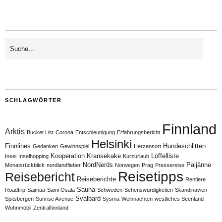
SCHLAGWÖRTER
Finnland
Arktis
Bucket List
Corona
Entschleunigung
Erfahrungsbericht
Helsinki
Finnlines
Hundeschlitten
Gedanken
Gewinnspiel
Herzensort
Kooperation
Kransekake
Löffelliste
Insel
Inselhopping
Kurzurlaub
NordNerds
Päijänne
Monatsrückblick
nordlandfieber
Norwegen
Prag
Pressereise
Reisetipps
Reisebericht
Reiseberichte
Rentiere
Sauna
Roadtrip
Saimaa
Sami Osala
Schweden
Sehenswürdigkeiten
Skandinavien
Svalbard
Spitsbergen
Sunrise Avenue
Sysmä
Weihnachten
westliches Seenland
Wohnmobil
Zentralfinnland