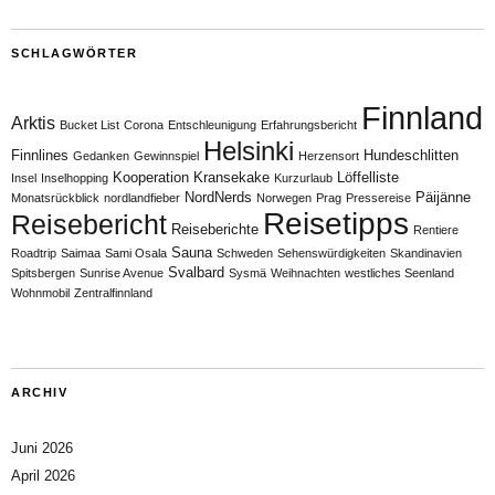
SCHLAGWÖRTER
Finnland
Arktis
Bucket List
Corona
Entschleunigung
Erfahrungsbericht
Helsinki
Finnlines
Hundeschlitten
Gedanken
Gewinnspiel
Herzensort
Kooperation
Kransekake
Löffelliste
Insel
Inselhopping
Kurzurlaub
NordNerds
Päijänne
Monatsrückblick
nordlandfieber
Norwegen
Prag
Pressereise
Reisetipps
Reisebericht
Reiseberichte
Rentiere
Sauna
Roadtrip
Saimaa
Sami Osala
Schweden
Sehenswürdigkeiten
Skandinavien
Svalbard
Spitsbergen
Sunrise Avenue
Sysmä
Weihnachten
westliches Seenland
Wohnmobil
Zentralfinnland
ARCHIV
Juni 2026
April 2026