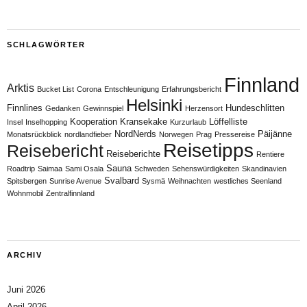
SCHLAGWÖRTER
Finnland
Arktis
Bucket List
Corona
Entschleunigung
Erfahrungsbericht
Helsinki
Finnlines
Hundeschlitten
Gedanken
Gewinnspiel
Herzensort
Kooperation
Kransekake
Löffelliste
Insel
Inselhopping
Kurzurlaub
NordNerds
Päijänne
Monatsrückblick
nordlandfieber
Norwegen
Prag
Pressereise
Reisetipps
Reisebericht
Reiseberichte
Rentiere
Sauna
Roadtrip
Saimaa
Sami Osala
Schweden
Sehenswürdigkeiten
Skandinavien
Svalbard
Spitsbergen
Sunrise Avenue
Sysmä
Weihnachten
westliches Seenland
Wohnmobil
Zentralfinnland
ARCHIV
Juni 2026
April 2026