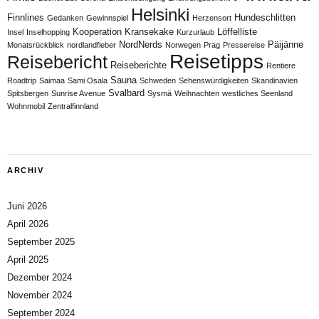
Helsinki
Finnlines
Hundeschlitten
Gedanken
Gewinnspiel
Herzensort
Kooperation
Kransekake
Löffelliste
Insel
Inselhopping
Kurzurlaub
NordNerds
Päijänne
Monatsrückblick
nordlandfieber
Norwegen
Prag
Pressereise
Reisetipps
Reisebericht
Reiseberichte
Rentiere
Sauna
Roadtrip
Saimaa
Sami Osala
Schweden
Sehenswürdigkeiten
Skandinavien
Svalbard
Spitsbergen
Sunrise Avenue
Sysmä
Weihnachten
westliches Seenland
Wohnmobil
Zentralfinnland
ARCHIV
Juni 2026
April 2026
September 2025
April 2025
Dezember 2024
November 2024
September 2024