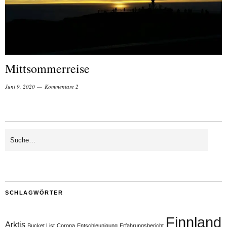
Mittsommerreise
Juni 9, 2020
Kommentare 2
SCHLAGWÖRTER
Finnland
Arktis
Bucket List
Corona
Entschleunigung
Erfahrungsbericht