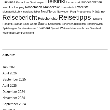
Helsinki
Finnlines
Hundeschlitten
Gedanken
Gewinnspiel
Herzensort
Kooperation
Kransekake
Löffelliste
Insel
Inselhopping
Kurzurlaub
NordNerds
Päijänne
Monatsrückblick
nordlandfieber
Norwegen
Prag
Pressereise
Reisetipps
Reisebericht
Reiseberichte
Rentiere
Sauna
Roadtrip
Saimaa
Sami Osala
Schweden
Sehenswürdigkeiten
Skandinavien
Svalbard
Spitsbergen
Sunrise Avenue
Sysmä
Weihnachten
westliches Seenland
Wohnmobil
Zentralfinnland
ARCHIV
Juni 2026
April 2026
September 2025
April 2025
Dezember 2024
November 2024
September 2024