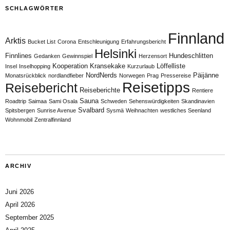
SCHLAGWÖRTER
Finnland
Arktis
Bucket List
Corona
Entschleunigung
Erfahrungsbericht
Helsinki
Finnlines
Hundeschlitten
Gedanken
Gewinnspiel
Herzensort
Kooperation
Kransekake
Löffelliste
Insel
Inselhopping
Kurzurlaub
NordNerds
Päijänne
Monatsrückblick
nordlandfieber
Norwegen
Prag
Pressereise
Reisetipps
Reisebericht
Reiseberichte
Rentiere
Sauna
Roadtrip
Saimaa
Sami Osala
Schweden
Sehenswürdigkeiten
Skandinavien
Svalbard
Spitsbergen
Sunrise Avenue
Sysmä
Weihnachten
westliches Seenland
Wohnmobil
Zentralfinnland
ARCHIV
Juni 2026
April 2026
September 2025