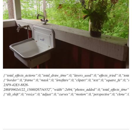
{“total_effects_actions”:0,”total_draw_time”:0,”layers_used”:0,”effects_tried”:0,”total
{“border”:0,”frame”:0,”mask”:0,”lensflare”:0,”clipart”:0,”text”:0,”square_fit”:0,”s
23F9-42E3-8826-
286F09024122_1500026734352″,”width”:2494,”photos_added”:0,”total_effects_time”:0
{“tilt_shift”:0,”resize”:0,”adjust”:0,”curves”:0,”motion”:0,”perspective”:0,”clone”: