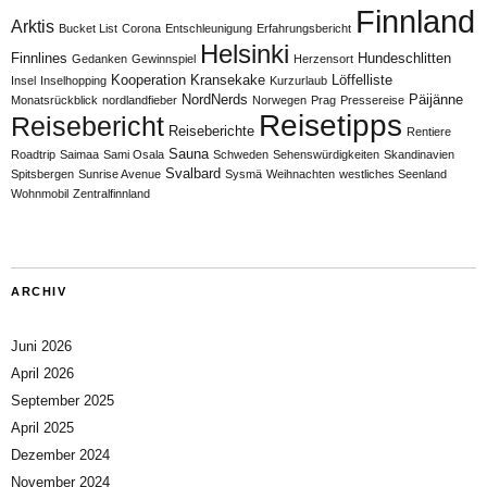
Finnland
Arktis
Bucket List
Corona
Entschleunigung
Erfahrungsbericht
Helsinki
Finnlines
Hundeschlitten
Gedanken
Gewinnspiel
Herzensort
Kooperation
Kransekake
Löffelliste
Insel
Inselhopping
Kurzurlaub
NordNerds
Päijänne
Monatsrückblick
nordlandfieber
Norwegen
Prag
Pressereise
Reisetipps
Reisebericht
Reiseberichte
Rentiere
Sauna
Roadtrip
Saimaa
Sami Osala
Schweden
Sehenswürdigkeiten
Skandinavien
Svalbard
Spitsbergen
Sunrise Avenue
Sysmä
Weihnachten
westliches Seenland
Wohnmobil
Zentralfinnland
ARCHIV
Juni 2026
April 2026
September 2025
April 2025
Dezember 2024
November 2024