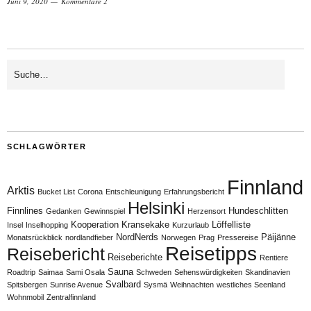
Juni 9, 2020
Kommentare 2
SCHLAGWÖRTER
Finnland
Arktis
Bucket List
Corona
Entschleunigung
Erfahrungsbericht
Helsinki
Finnlines
Hundeschlitten
Gedanken
Gewinnspiel
Herzensort
Kooperation
Kransekake
Löffelliste
Insel
Inselhopping
Kurzurlaub
NordNerds
Päijänne
Monatsrückblick
nordlandfieber
Norwegen
Prag
Pressereise
Reisetipps
Reisebericht
Reiseberichte
Rentiere
Sauna
Roadtrip
Saimaa
Sami Osala
Schweden
Sehenswürdigkeiten
Skandinavien
Svalbard
Spitsbergen
Sunrise Avenue
Sysmä
Weihnachten
westliches Seenland
Wohnmobil
Zentralfinnland