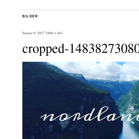
BILDER
Januar 9, 2017
1000 × 441
cropped-14838273080