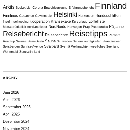
Finnland
Arktis
Bucket List
Corona
Entschleunigung
Erfahrungsbericht
Helsinki
Finnlines
Hundeschlitten
Gedanken
Gewinnspiel
Herzensort
Kooperation
Kransekake
Löffelliste
Insel
Inselhopping
Kurzurlaub
NordNerds
Päijänne
Monatsrückblick
nordlandfieber
Norwegen
Prag
Pressereise
Reisetipps
Reisebericht
Reiseberichte
Rentiere
Sauna
Roadtrip
Saimaa
Sami Osala
Schweden
Sehenswürdigkeiten
Skandinavien
Svalbard
Spitsbergen
Sunrise Avenue
Sysmä
Weihnachten
westliches Seenland
Wohnmobil
Zentralfinnland
ARCHIV
Juni 2026
April 2026
September 2025
April 2025
Dezember 2024
November 2024