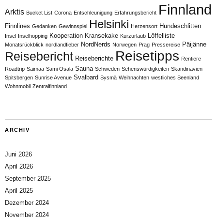
Finnland
Arktis
Bucket List
Corona
Entschleunigung
Erfahrungsbericht
Helsinki
Finnlines
Hundeschlitten
Gedanken
Gewinnspiel
Herzensort
Kooperation
Kransekake
Löffelliste
Insel
Inselhopping
Kurzurlaub
NordNerds
Päijänne
Monatsrückblick
nordlandfieber
Norwegen
Prag
Pressereise
Reisetipps
Reisebericht
Reiseberichte
Rentiere
Sauna
Roadtrip
Saimaa
Sami Osala
Schweden
Sehenswürdigkeiten
Skandinavien
Svalbard
Spitsbergen
Sunrise Avenue
Sysmä
Weihnachten
westliches Seenland
Wohnmobil
Zentralfinnland
ARCHIV
Juni 2026
April 2026
September 2025
April 2025
Dezember 2024
November 2024