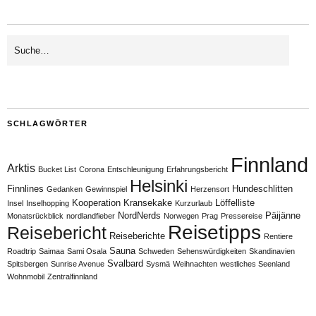
SCHLAGWÖRTER
Finnland
Arktis
Bucket List
Corona
Entschleunigung
Erfahrungsbericht
Helsinki
Finnlines
Hundeschlitten
Gedanken
Gewinnspiel
Herzensort
Kooperation
Kransekake
Löffelliste
Insel
Inselhopping
Kurzurlaub
NordNerds
Päijänne
Monatsrückblick
nordlandfieber
Norwegen
Prag
Pressereise
Reisetipps
Reisebericht
Reiseberichte
Rentiere
Sauna
Roadtrip
Saimaa
Sami Osala
Schweden
Sehenswürdigkeiten
Skandinavien
Svalbard
Spitsbergen
Sunrise Avenue
Sysmä
Weihnachten
westliches Seenland
Wohnmobil
Zentralfinnland