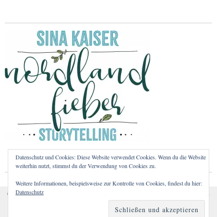
Datenschutz und Cookies: Diese Website verwendet Cookies. Wenn du die Website
weiterhin nutzt, stimmst du der Verwendung von Cookies zu.
Weitere Informationen, beispielsweise zur Kontrolle von Cookies, findest du hier:
Datenschutz
Cookies erleichtern die Bereitstellung unserer Dienste. Mit
Copyright © 2026
Nordlandfieber – Nordeuropa, Vanlife und Helsinki-Liebe.
Proudly powered by
WordPress.
der Nutzung unserer Dienste erklären Sie sich damit
Theme: Zuki von
Elmastudio
.
einverstanden, dass wir Cookies verwenden.
Weitere