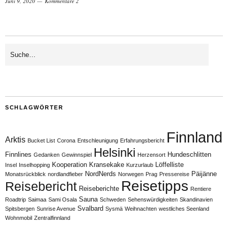
Juni 9, 2020
Kommentare 2
SCHLAGWÖRTER
Finnland
Arktis
Bucket List
Corona
Entschleunigung
Erfahrungsbericht
Helsinki
Finnlines
Hundeschlitten
Gedanken
Gewinnspiel
Herzensort
Kooperation
Kransekake
Löffelliste
Insel
Inselhopping
Kurzurlaub
NordNerds
Päijänne
Monatsrückblick
nordlandfieber
Norwegen
Prag
Pressereise
Reisetipps
Reisebericht
Reiseberichte
Rentiere
Sauna
Roadtrip
Saimaa
Sami Osala
Schweden
Sehenswürdigkeiten
Skandinavien
Svalbard
Spitsbergen
Sunrise Avenue
Sysmä
Weihnachten
westliches Seenland
Wohnmobil
Zentralfinnland