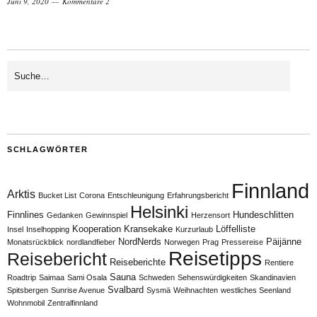
Juni 9, 2020
Kommentare 2
SCHLAGWÖRTER
Finnland
Arktis
Bucket List
Corona
Entschleunigung
Erfahrungsbericht
Helsinki
Finnlines
Hundeschlitten
Gedanken
Gewinnspiel
Herzensort
Kooperation
Kransekake
Löffelliste
Insel
Inselhopping
Kurzurlaub
NordNerds
Päijänne
Monatsrückblick
nordlandfieber
Norwegen
Prag
Pressereise
Reisetipps
Reisebericht
Reiseberichte
Rentiere
Sauna
Roadtrip
Saimaa
Sami Osala
Schweden
Sehenswürdigkeiten
Skandinavien
Svalbard
Spitsbergen
Sunrise Avenue
Sysmä
Weihnachten
westliches Seenland
Wohnmobil
Zentralfinnland