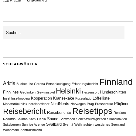
Juni 9, 2020
Kommentare 2
SCHLAGWÖRTER
Finnland
Arktis
Bucket List
Corona
Entschleunigung
Erfahrungsbericht
Helsinki
Finnlines
Hundeschlitten
Gedanken
Gewinnspiel
Herzensort
Kooperation
Kransekake
Löffelliste
Insel
Inselhopping
Kurzurlaub
NordNerds
Päijänne
Monatsrückblick
nordlandfieber
Norwegen
Prag
Pressereise
Reisetipps
Reisebericht
Reiseberichte
Rentiere
Sauna
Roadtrip
Saimaa
Sami Osala
Schweden
Sehenswürdigkeiten
Skandinavien
Svalbard
Spitsbergen
Sunrise Avenue
Sysmä
Weihnachten
westliches Seenland
Wohnmobil
Zentralfinnland