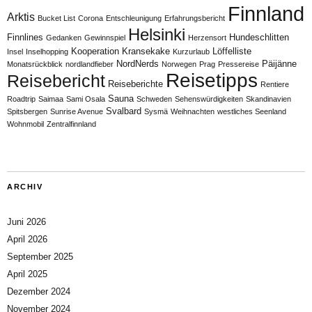
Finnland
Arktis
Bucket List
Corona
Entschleunigung
Erfahrungsbericht
Helsinki
Finnlines
Hundeschlitten
Gedanken
Gewinnspiel
Herzensort
Kooperation
Kransekake
Löffelliste
Insel
Inselhopping
Kurzurlaub
NordNerds
Päijänne
Monatsrückblick
nordlandfieber
Norwegen
Prag
Pressereise
Reisetipps
Reisebericht
Reiseberichte
Rentiere
Sauna
Roadtrip
Saimaa
Sami Osala
Schweden
Sehenswürdigkeiten
Skandinavien
Svalbard
Spitsbergen
Sunrise Avenue
Sysmä
Weihnachten
westliches Seenland
Wohnmobil
Zentralfinnland
ARCHIV
Juni 2026
April 2026
September 2025
April 2025
Dezember 2024
November 2024