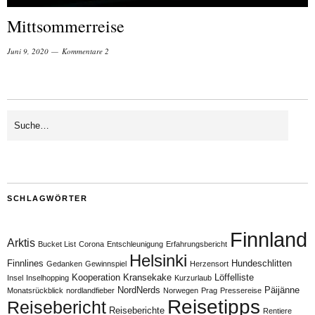
Mittsommerreise
Juni 9, 2020
Kommentare 2
SCHLAGWÖRTER
Finnland
Arktis
Bucket List
Corona
Entschleunigung
Erfahrungsbericht
Helsinki
Finnlines
Hundeschlitten
Gedanken
Gewinnspiel
Herzensort
Kooperation
Kransekake
Löffelliste
Insel
Inselhopping
Kurzurlaub
NordNerds
Päijänne
Monatsrückblick
nordlandfieber
Norwegen
Prag
Pressereise
Reisetipps
Reisebericht
Reiseberichte
Rentiere