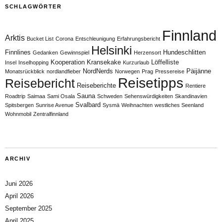
SCHLAGWÖRTER
Finnland
Arktis
Bucket List
Corona
Entschleunigung
Erfahrungsbericht
Helsinki
Finnlines
Hundeschlitten
Gedanken
Gewinnspiel
Herzensort
Kooperation
Kransekake
Löffelliste
Insel
Inselhopping
Kurzurlaub
NordNerds
Päijänne
Monatsrückblick
nordlandfieber
Norwegen
Prag
Pressereise
Reisetipps
Reisebericht
Reiseberichte
Rentiere
Sauna
Roadtrip
Saimaa
Sami Osala
Schweden
Sehenswürdigkeiten
Skandinavien
Svalbard
Spitsbergen
Sunrise Avenue
Sysmä
Weihnachten
westliches Seenland
Wohnmobil
Zentralfinnland
ARCHIV
Juni 2026
April 2026
September 2025
April 2025