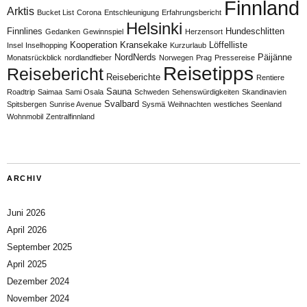
Finnland
Arktis
Bucket List
Corona
Entschleunigung
Erfahrungsbericht
Helsinki
Finnlines
Hundeschlitten
Gedanken
Gewinnspiel
Herzensort
Kooperation
Kransekake
Löffelliste
Insel
Inselhopping
Kurzurlaub
NordNerds
Päijänne
Monatsrückblick
nordlandfieber
Norwegen
Prag
Pressereise
Reisetipps
Reisebericht
Reiseberichte
Rentiere
Sauna
Roadtrip
Saimaa
Sami Osala
Schweden
Sehenswürdigkeiten
Skandinavien
Svalbard
Spitsbergen
Sunrise Avenue
Sysmä
Weihnachten
westliches Seenland
Wohnmobil
Zentralfinnland
ARCHIV
Juni 2026
April 2026
September 2025
April 2025
Dezember 2024
November 2024