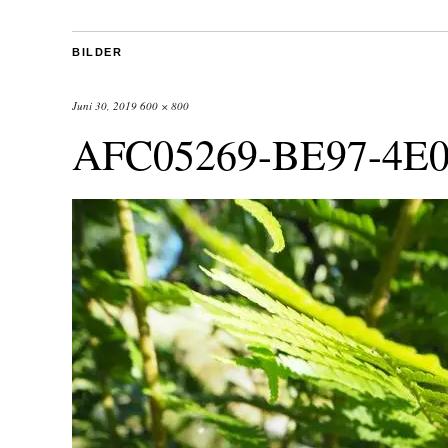
BILDER
Juni 30, 2019
600 × 800
AFC05269-BE97-4E