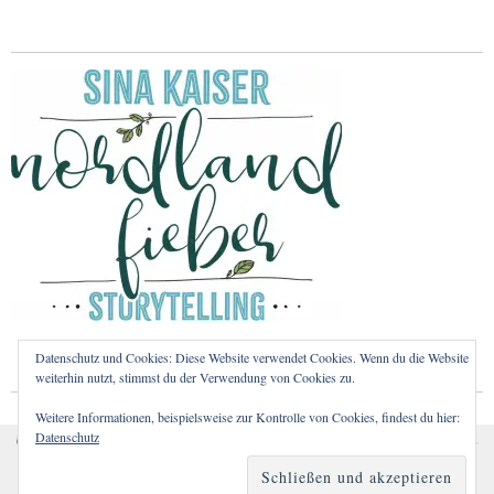
Datenschutz und Cookies: Diese Website verwendet Cookies. Wenn du die Website
weiterhin nutzt, stimmst du der Verwendung von Cookies zu.
Weitere Informationen, beispielsweise zur Kontrolle von Cookies, findest du hier:
Datenschutz
Cookies erleichtern die Bereitstellung unserer Dienste. Mit
Copyright © 2026
Nordlandfieber – Nordeuropa, Vanlife und Helsinki-Liebe.
Proudly powered by
WordPress.
der Nutzung unserer Dienste erklären Sie sich damit
Theme: Zuki von
Elmastudio
.
einverstanden, dass wir Cookies verwenden.
Weitere