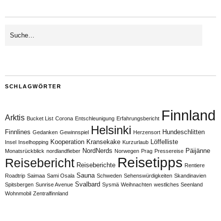
SCHLAGWÖRTER
Finnland
Arktis
Bucket List
Corona
Entschleunigung
Erfahrungsbericht
Helsinki
Finnlines
Hundeschlitten
Gedanken
Gewinnspiel
Herzensort
Kooperation
Kransekake
Löffelliste
Insel
Inselhopping
Kurzurlaub
NordNerds
Päijänne
Monatsrückblick
nordlandfieber
Norwegen
Prag
Pressereise
Reisetipps
Reisebericht
Reiseberichte
Rentiere
Sauna
Roadtrip
Saimaa
Sami Osala
Schweden
Sehenswürdigkeiten
Skandinavien
Svalbard
Spitsbergen
Sunrise Avenue
Sysmä
Weihnachten
westliches Seenland
Wohnmobil
Zentralfinnland