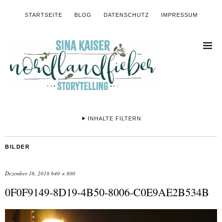
STARTSEITE
BLOG
DATENSCHUTZ
IMPRESSUM
INHALTE FILTERN
BILDER
Dezember 16, 2018
640 × 800
0F0F9149-8D19-4B50-8006-C0E9AE2B534B