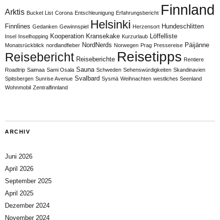
Finnland
Arktis
Bucket List
Corona
Entschleunigung
Erfahrungsbericht
Helsinki
Finnlines
Hundeschlitten
Gedanken
Gewinnspiel
Herzensort
Kooperation
Kransekake
Löffelliste
Insel
Inselhopping
Kurzurlaub
NordNerds
Päijänne
Monatsrückblick
nordlandfieber
Norwegen
Prag
Pressereise
Reisetipps
Reisebericht
Reiseberichte
Rentiere
Sauna
Roadtrip
Saimaa
Sami Osala
Schweden
Sehenswürdigkeiten
Skandinavien
Svalbard
Spitsbergen
Sunrise Avenue
Sysmä
Weihnachten
westliches Seenland
Wohnmobil
Zentralfinnland
ARCHIV
Juni 2026
April 2026
September 2025
April 2025
Dezember 2024
November 2024