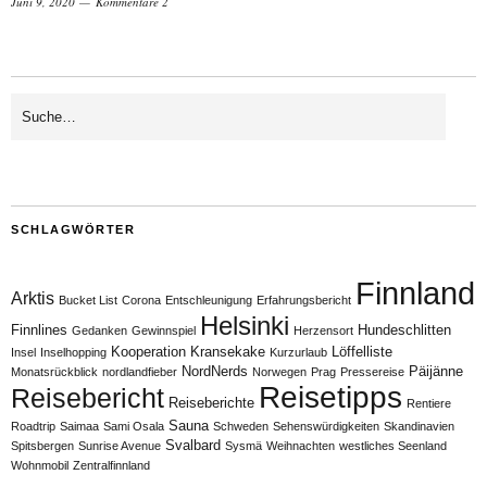
Juni 9, 2020
Kommentare 2
SCHLAGWÖRTER
Finnland
Arktis
Bucket List
Corona
Entschleunigung
Erfahrungsbericht
Helsinki
Finnlines
Hundeschlitten
Gedanken
Gewinnspiel
Herzensort
Kooperation
Kransekake
Löffelliste
Insel
Inselhopping
Kurzurlaub
NordNerds
Päijänne
Monatsrückblick
nordlandfieber
Norwegen
Prag
Pressereise
Reisetipps
Reisebericht
Reiseberichte
Rentiere
Sauna
Roadtrip
Saimaa
Sami Osala
Schweden
Sehenswürdigkeiten
Skandinavien
Svalbard
Spitsbergen
Sunrise Avenue
Sysmä
Weihnachten
westliches Seenland
Wohnmobil
Zentralfinnland