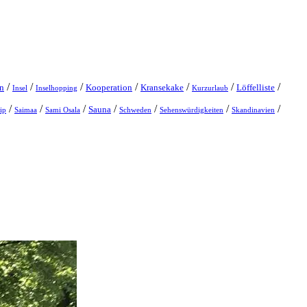
/
/
/
/
/
/
/
en
Kooperation
Kransekake
Löffelliste
Insel
Inselhopping
Kurzurlaub
/
/
/
/
/
/
/
Sauna
ip
Saimaa
Sami Osala
Schweden
Sehenswürdigkeiten
Skandinavien