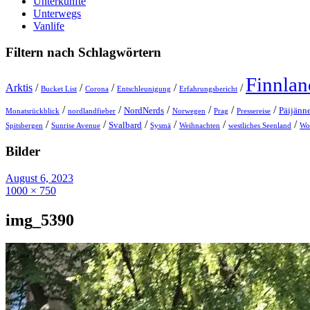
Unterkünfte
Unterwegs
Vanlife
Filtern nach Schlagwörtern
Finnlan
Arktis
/
/
/
/
/
Bucket List
Corona
Entschleunigung
Erfahrungsbericht
/
/
/
/
/
/
NordNerds
Päijänn
Monatsrückblick
nordlandfieber
Norwegen
Prag
Pressereise
/
/
/
/
/
/
Svalbard
Spitsbergen
Sunrise Avenue
Sysmä
Weihnachten
westliches Seenland
Wo
Bilder
August 6, 2023
1000 × 750
img_5390