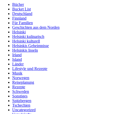
Bücher
Bucket List
Deutschland
Finnland
Für Familien
Geschichten aus dem Norden
Helsinki
Helsinki kulinarisch
Helsinki kulturell
Helsinkis Geheimnisse
Helsinkis Inseln
Irland
Island
Länder
Lifestyle und Rezepte
Musik
Norwegen
Reiseplanung
Rezepte
Schweden
Sonstiges
Spitzbergen
Tschechien
Uncategorized