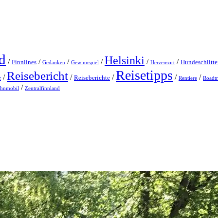
d
Helsinki
/
/
/
/
/
/
Finnlines
Hundeschlitt
Gedanken
Gewinnspiel
Herzensort
Reisetipps
Reisebericht
/
/
/
/
/
e
Reiseberichte
Rentiere
Roadtr
/
hnmobil
Zentralfinnland