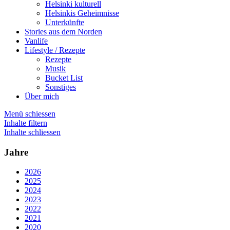
Helsinki kulturell
Helsinkis Geheimnisse
Unterkünfte
Stories aus dem Norden
Vanlife
Lifestyle / Rezepte
Rezepte
Musik
Bucket List
Sonstiges
Über mich
Menü schiessen
Inhalte filtern
Inhalte schliessen
Jahre
2026
2025
2024
2023
2022
2021
2020