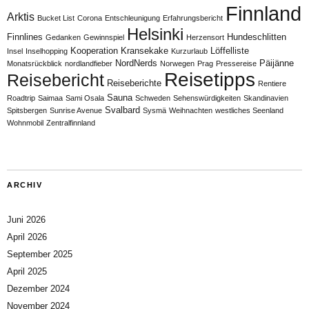
Finnland
Arktis
Bucket List
Corona
Entschleunigung
Erfahrungsbericht
Helsinki
Finnlines
Hundeschlitten
Gedanken
Gewinnspiel
Herzensort
Kooperation
Kransekake
Löffelliste
Insel
Inselhopping
Kurzurlaub
NordNerds
Päijänne
Monatsrückblick
nordlandfieber
Norwegen
Prag
Pressereise
Reisetipps
Reisebericht
Reiseberichte
Rentiere
Sauna
Roadtrip
Saimaa
Sami Osala
Schweden
Sehenswürdigkeiten
Skandinavien
Svalbard
Spitsbergen
Sunrise Avenue
Sysmä
Weihnachten
westliches Seenland
Wohnmobil
Zentralfinnland
ARCHIV
Juni 2026
April 2026
September 2025
April 2025
Dezember 2024
November 2024