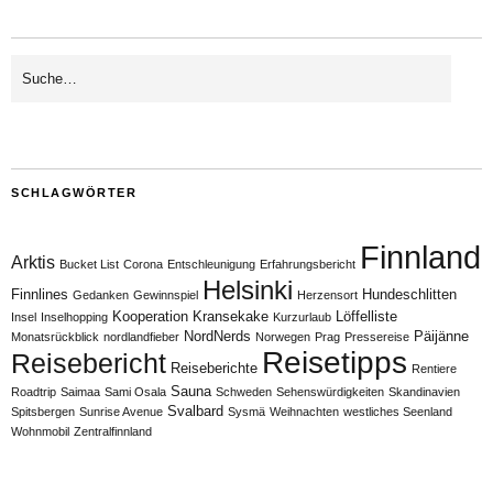
SCHLAGWÖRTER
Finnland
Arktis
Bucket List
Corona
Entschleunigung
Erfahrungsbericht
Helsinki
Finnlines
Hundeschlitten
Gedanken
Gewinnspiel
Herzensort
Kooperation
Kransekake
Löffelliste
Insel
Inselhopping
Kurzurlaub
NordNerds
Päijänne
Monatsrückblick
nordlandfieber
Norwegen
Prag
Pressereise
Reisetipps
Reisebericht
Reiseberichte
Rentiere
Sauna
Roadtrip
Saimaa
Sami Osala
Schweden
Sehenswürdigkeiten
Skandinavien
Svalbard
Spitsbergen
Sunrise Avenue
Sysmä
Weihnachten
westliches Seenland
Wohnmobil
Zentralfinnland