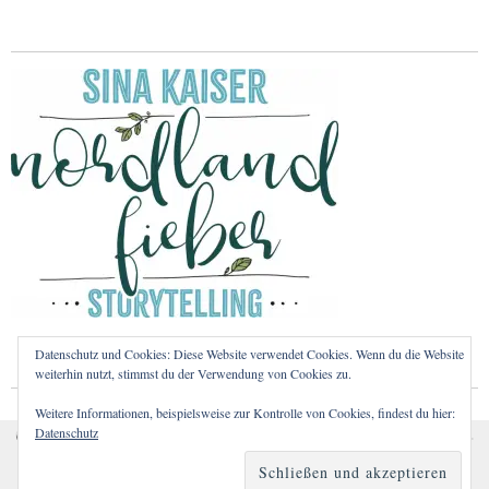
Datenschutz und Cookies: Diese Website verwendet Cookies. Wenn du die Website
weiterhin nutzt, stimmst du der Verwendung von Cookies zu.
Weitere Informationen, beispielsweise zur Kontrolle von Cookies, findest du hier:
Datenschutz
Cookies erleichtern die Bereitstellung unserer Dienste. Mit
Copyright © 2026
Nordlandfieber – Nordeuropa, Vanlife und Helsinki-Liebe.
Proudly powered by
WordPress.
der Nutzung unserer Dienste erklären Sie sich damit
Theme: Zuki von
Elmastudio
.
einverstanden, dass wir Cookies verwenden.
Weitere