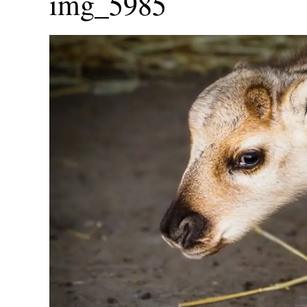
img_5985