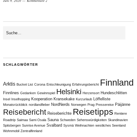
Juni 9, 2020
Kommentare 2
SCHLAGWÖRTER
Finnland
Arktis
Bucket List
Corona
Entschleunigung
Erfahrungsbericht
Helsinki
Finnlines
Hundeschlitten
Gedanken
Gewinnspiel
Herzensort
Kooperation
Kransekake
Löffelliste
Insel
Inselhopping
Kurzurlaub
NordNerds
Päijänne
Monatsrückblick
nordlandfieber
Norwegen
Prag
Pressereise
Reisetipps
Reisebericht
Reiseberichte
Rentiere
Sauna
Roadtrip
Saimaa
Sami Osala
Schweden
Sehenswürdigkeiten
Skandinavien
Svalbard
Spitsbergen
Sunrise Avenue
Sysmä
Weihnachten
westliches Seenland
Wohnmobil
Zentralfinnland