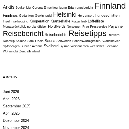
Finnland
Arktis
Bucket List
Corona
Entschleunigung
Erfahrungsbericht
Helsinki
Finnlines
Hundeschlitten
Gedanken
Gewinnspiel
Herzensort
Kooperation
Kransekake
Löffelliste
Insel
Inselhopping
Kurzurlaub
NordNerds
Päijänne
Monatsrückblick
nordlandfieber
Norwegen
Prag
Pressereise
Reisetipps
Reisebericht
Reiseberichte
Rentiere
Sauna
Roadtrip
Saimaa
Sami Osala
Schweden
Sehenswürdigkeiten
Skandinavien
Svalbard
Spitsbergen
Sunrise Avenue
Sysmä
Weihnachten
westliches Seenland
Wohnmobil
Zentralfinnland
ARCHIV
Juni 2026
April 2026
September 2025
April 2025
Dezember 2024
November 2024