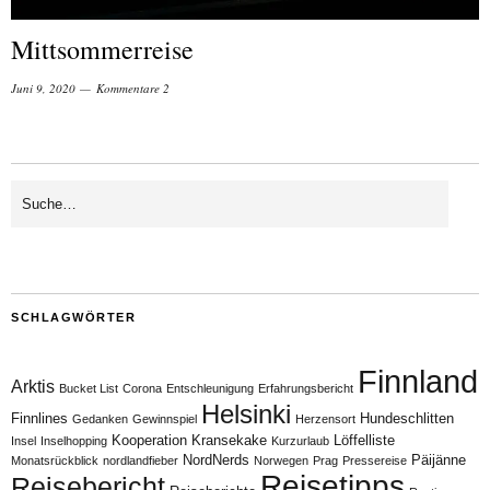
Mittsommerreise
Juni 9, 2020
Kommentare 2
SCHLAGWÖRTER
Finnland
Arktis
Bucket List
Corona
Entschleunigung
Erfahrungsbericht
Helsinki
Finnlines
Hundeschlitten
Gedanken
Gewinnspiel
Herzensort
Kooperation
Kransekake
Löffelliste
Insel
Inselhopping
Kurzurlaub
NordNerds
Päijänne
Monatsrückblick
nordlandfieber
Norwegen
Prag
Pressereise
Reisetipps
Reisebericht