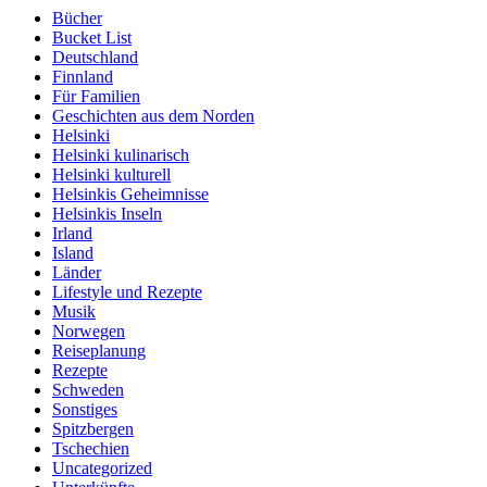
Bücher
Bucket List
Deutschland
Finnland
Für Familien
Geschichten aus dem Norden
Helsinki
Helsinki kulinarisch
Helsinki kulturell
Helsinkis Geheimnisse
Helsinkis Inseln
Irland
Island
Länder
Lifestyle und Rezepte
Musik
Norwegen
Reiseplanung
Rezepte
Schweden
Sonstiges
Spitzbergen
Tschechien
Uncategorized