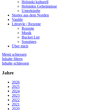
Helsinki kulturell
Helsinkis Geheimnisse
Unterkünfte
Stories aus dem Norden
Vanlife
Lifestyle / Rezepte
Rezepte
Musik
Bucket List
Sonstiges
Über mich
Menü schiessen
Inhalte filtern
Inhalte schliessen
Jahre
2026
2025
2024
2023
2022
2021
2020