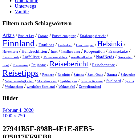
Unterkünfte
Unterwegs
Vanlife
Filtern nach Schlagwörtern
Arktis
/
/
/
/
/
Bucket List
Corona
Entschleunigung
Erfahrungsbericht
Finnland
Helsinki
/
/
/
/
/
Finnlines
Gedanken
Gewinnspiel
/
/
/
/
/
/
Hundeschlitten
Kooperation
Kransekake
Herzensort
Insel
Inselhopping
/
/
/
/
/
/
Löffelliste
NordNerds
Kurzurlaub
Monatsrückblick
nordlandfieber
Norwegen
Reisebericht
/
/
/
/
/
Päijänne
Reiseberichte
Prag
Pressereise
Reisetipps
/
/
/
/
/
/
Sauna
Rentiere
Roadtrip
Saimaa
Sami Osala
Schweden
/
/
/
/
/
/
Svalbard
Sehenswürdigkeiten
Skandinavien
Spitsbergen
Sunrise Avenue
Sysmä
/
/
/
/
Weihnachten
westliches Seenland
Wohnmobil
Zentralfinnland
Bilder
Februar 4, 2020
1000 × 750
27941B5F-898B-4E1E-8EB5-
025017FF9EB8