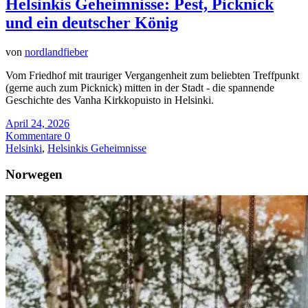
Helsinkis Geheimnisse: Pest, Picknick
und ein deutscher König
von
nordlandfieber
Vom Friedhof mit trauriger Vergangenheit zum beliebten Treffpunkt
(gerne auch zum Picknick) mitten in der Stadt - die spannende
Geschichte des Vanha Kirkkopuisto in Helsinki.
April 24, 2026
Kommentare 0
Helsinki
,
Helsinkis Geheimnisse
Norwegen