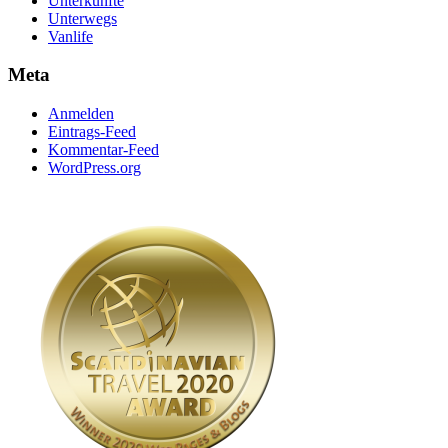
Unterkünfte
Unterwegs
Vanlife
Meta
Anmelden
Eintrags-Feed
Kommentar-Feed
WordPress.org