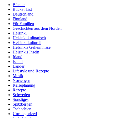
Bücher
Bucket List
Deutschland
Finnland
Für Familien
Geschichten aus dem Norden
Helsinki
Helsinki kulinarisch
Helsinki kulturell
Helsinkis Geheimnisse
Helsinkis Inseln
Irland
Island
Länder
Lifestyle und Rezepte
Musik
Norwegen
Reiseplanung
Rezepte
Schweden
Sonstiges
Spitzbergen
Tschechien
Uncategorized