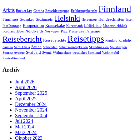
Finnland
Arktis
Bucket List
Corona
Entschleunigung
Erfahrungsbericht
Helsinki
Finnlines
Hundeschlitten
Gedanken
Gewinnspiel
Herzensort
Insel
Kooperation
Kransekake
Löffelliste
Inselhopping
Kurzurlaub
Monatsrückblick
NordNerds
Päijänne
nordlandfieber
Norwegen
Prag
Pressereise
Reisetipps
Reisebericht
Reiseberichte
Rentiere
Roadtrip
Sauna
Saimaa
Sami Osala
Schweden
Sehenswürdigkeiten
Skandinavien
Spitsbergen
Svalbard
Sunrise Avenue
Sysmä
Weihnachten
westliches Seenland
Wohnmobil
Zentralfinnland
Archiv
Juni 2026
April 2026
September 2025
April 2025
Dezember 2024
November 2024
September 2024
Juli 2024
Mai 2024
März 2024
Oktober 2023