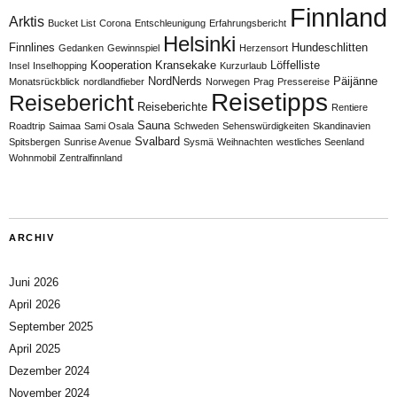
Finnland
Arktis
Bucket List
Corona
Entschleunigung
Erfahrungsbericht
Helsinki
Finnlines
Hundeschlitten
Gedanken
Gewinnspiel
Herzensort
Kooperation
Kransekake
Löffelliste
Insel
Inselhopping
Kurzurlaub
NordNerds
Päijänne
Monatsrückblick
nordlandfieber
Norwegen
Prag
Pressereise
Reisetipps
Reisebericht
Reiseberichte
Rentiere
Sauna
Roadtrip
Saimaa
Sami Osala
Schweden
Sehenswürdigkeiten
Skandinavien
Svalbard
Spitsbergen
Sunrise Avenue
Sysmä
Weihnachten
westliches Seenland
Wohnmobil
Zentralfinnland
ARCHIV
Juni 2026
April 2026
September 2025
April 2025
Dezember 2024
November 2024