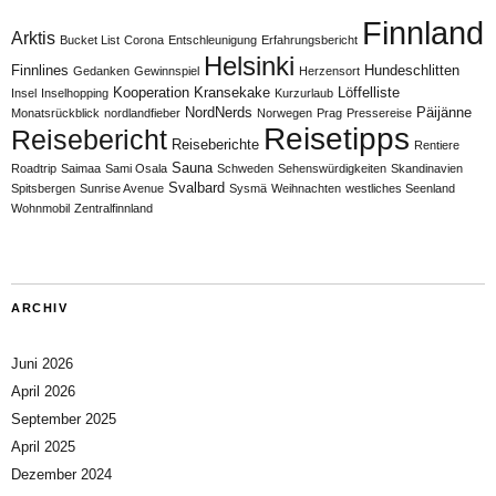
Finnland
Arktis
Bucket List
Corona
Entschleunigung
Erfahrungsbericht
Helsinki
Finnlines
Hundeschlitten
Gedanken
Gewinnspiel
Herzensort
Kooperation
Kransekake
Löffelliste
Insel
Inselhopping
Kurzurlaub
NordNerds
Päijänne
Monatsrückblick
nordlandfieber
Norwegen
Prag
Pressereise
Reisetipps
Reisebericht
Reiseberichte
Rentiere
Sauna
Roadtrip
Saimaa
Sami Osala
Schweden
Sehenswürdigkeiten
Skandinavien
Svalbard
Spitsbergen
Sunrise Avenue
Sysmä
Weihnachten
westliches Seenland
Wohnmobil
Zentralfinnland
ARCHIV
Juni 2026
April 2026
September 2025
April 2025
Dezember 2024