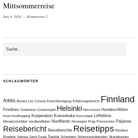
Mittsommerreise
Juni 9, 2020
Kommentare 2
SCHLAGWÖRTER
Finnland
Arktis
Bucket List
Corona
Entschleunigung
Erfahrungsbericht
Helsinki
Finnlines
Hundeschlitten
Gedanken
Gewinnspiel
Herzensort
Kooperation
Kransekake
Löffelliste
Insel
Inselhopping
Kurzurlaub
NordNerds
Päijänne
Monatsrückblick
nordlandfieber
Norwegen
Prag
Pressereise
Reisetipps
Reisebericht
Reiseberichte
Rentiere
Sauna
Roadtrip
Saimaa
Sami Osala
Schweden
Sehenswürdigkeiten
Skandinavien