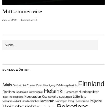
Mittsommerreise
Juni 9, 2020
Kommentare 2
SCHLAGWÖRTER
Finnland
Arktis
Bucket List
Corona
Entschleunigung
Erfahrungsbericht
Helsinki
Finnlines
Hundeschlitten
Gedanken
Gewinnspiel
Herzensort
Kooperation
Kransekake
Löffelliste
Insel
Inselhopping
Kurzurlaub
NordNerds
Päijänne
Monatsrückblick
nordlandfieber
Norwegen
Prag
Pressereise
Reisetipps
Reisebericht