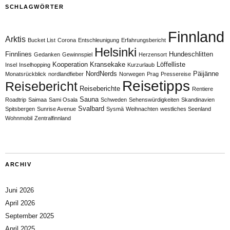
SCHLAGWÖRTER
Finnland
Arktis
Bucket List
Corona
Entschleunigung
Erfahrungsbericht
Helsinki
Finnlines
Hundeschlitten
Gedanken
Gewinnspiel
Herzensort
Kooperation
Kransekake
Löffelliste
Insel
Inselhopping
Kurzurlaub
NordNerds
Päijänne
Monatsrückblick
nordlandfieber
Norwegen
Prag
Pressereise
Reisetipps
Reisebericht
Reiseberichte
Rentiere
Sauna
Roadtrip
Saimaa
Sami Osala
Schweden
Sehenswürdigkeiten
Skandinavien
Svalbard
Spitsbergen
Sunrise Avenue
Sysmä
Weihnachten
westliches Seenland
Wohnmobil
Zentralfinnland
ARCHIV
Juni 2026
April 2026
September 2025
April 2025