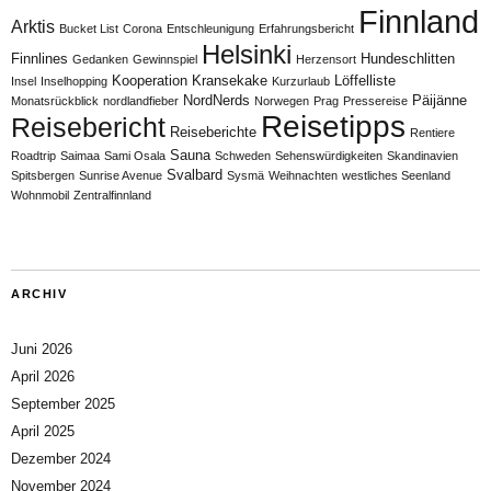
Finnland
Arktis
Bucket List
Corona
Entschleunigung
Erfahrungsbericht
Helsinki
Finnlines
Hundeschlitten
Gedanken
Gewinnspiel
Herzensort
Kooperation
Kransekake
Löffelliste
Insel
Inselhopping
Kurzurlaub
NordNerds
Päijänne
Monatsrückblick
nordlandfieber
Norwegen
Prag
Pressereise
Reisetipps
Reisebericht
Reiseberichte
Rentiere
Sauna
Roadtrip
Saimaa
Sami Osala
Schweden
Sehenswürdigkeiten
Skandinavien
Svalbard
Spitsbergen
Sunrise Avenue
Sysmä
Weihnachten
westliches Seenland
Wohnmobil
Zentralfinnland
ARCHIV
Juni 2026
April 2026
September 2025
April 2025
Dezember 2024
November 2024