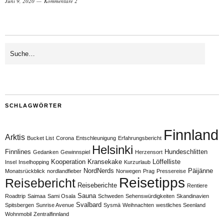
Juni 9, 2020
Kommentare 2
SCHLAGWÖRTER
Finnland
Arktis
Bucket List
Corona
Entschleunigung
Erfahrungsbericht
Helsinki
Finnlines
Hundeschlitten
Gedanken
Gewinnspiel
Herzensort
Kooperation
Kransekake
Löffelliste
Insel
Inselhopping
Kurzurlaub
NordNerds
Päijänne
Monatsrückblick
nordlandfieber
Norwegen
Prag
Pressereise
Reisetipps
Reisebericht
Reiseberichte
Rentiere
Sauna
Roadtrip
Saimaa
Sami Osala
Schweden
Sehenswürdigkeiten
Skandinavien
Svalbard
Spitsbergen
Sunrise Avenue
Sysmä
Weihnachten
westliches Seenland
Wohnmobil
Zentralfinnland