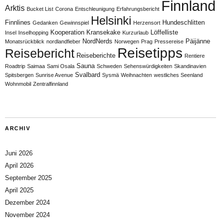
Finnland
Arktis
Bucket List
Corona
Entschleunigung
Erfahrungsbericht
Helsinki
Finnlines
Hundeschlitten
Gedanken
Gewinnspiel
Herzensort
Kooperation
Kransekake
Löffelliste
Insel
Inselhopping
Kurzurlaub
NordNerds
Päijänne
Monatsrückblick
nordlandfieber
Norwegen
Prag
Pressereise
Reisetipps
Reisebericht
Reiseberichte
Rentiere
Sauna
Roadtrip
Saimaa
Sami Osala
Schweden
Sehenswürdigkeiten
Skandinavien
Svalbard
Spitsbergen
Sunrise Avenue
Sysmä
Weihnachten
westliches Seenland
Wohnmobil
Zentralfinnland
ARCHIV
Juni 2026
April 2026
September 2025
April 2025
Dezember 2024
November 2024