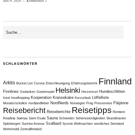
Juni 9, 2020
Kommentare 2
SCHLAGWÖRTER
Finnland
Arktis
Bucket List
Corona
Entschleunigung
Erfahrungsbericht
Helsinki
Finnlines
Hundeschlitten
Gedanken
Gewinnspiel
Herzensort
Kooperation
Kransekake
Löffelliste
Insel
Inselhopping
Kurzurlaub
NordNerds
Päijänne
Monatsrückblick
nordlandfieber
Norwegen
Prag
Pressereise
Reisetipps
Reisebericht
Reiseberichte
Rentiere
Sauna
Roadtrip
Saimaa
Sami Osala
Schweden
Sehenswürdigkeiten
Skandinavien
Svalbard
Spitsbergen
Sunrise Avenue
Sysmä
Weihnachten
westliches Seenland
Wohnmobil
Zentralfinnland