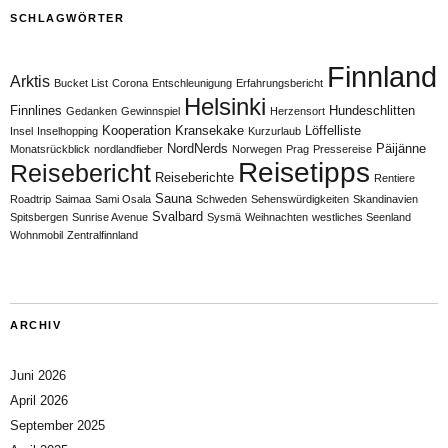
SCHLAGWÖRTER
Finnland
Arktis
Bucket List
Corona
Entschleunigung
Erfahrungsbericht
Helsinki
Finnlines
Hundeschlitten
Gedanken
Gewinnspiel
Herzensort
Kooperation
Kransekake
Löffelliste
Insel
Inselhopping
Kurzurlaub
NordNerds
Päijänne
Monatsrückblick
nordlandfieber
Norwegen
Prag
Pressereise
Reisetipps
Reisebericht
Reiseberichte
Rentiere
Sauna
Roadtrip
Saimaa
Sami Osala
Schweden
Sehenswürdigkeiten
Skandinavien
Svalbard
Spitsbergen
Sunrise Avenue
Sysmä
Weihnachten
westliches Seenland
Wohnmobil
Zentralfinnland
ARCHIV
Juni 2026
April 2026
September 2025