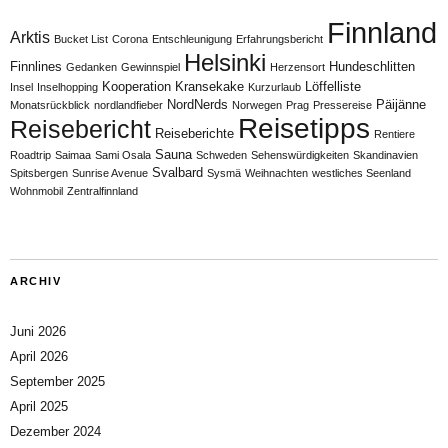
Finnland
Arktis
Bucket List
Corona
Entschleunigung
Erfahrungsbericht
Helsinki
Finnlines
Hundeschlitten
Gedanken
Gewinnspiel
Herzensort
Kooperation
Kransekake
Löffelliste
Insel
Inselhopping
Kurzurlaub
NordNerds
Päijänne
Monatsrückblick
nordlandfieber
Norwegen
Prag
Pressereise
Reisetipps
Reisebericht
Reiseberichte
Rentiere
Sauna
Roadtrip
Saimaa
Sami Osala
Schweden
Sehenswürdigkeiten
Skandinavien
Svalbard
Spitsbergen
Sunrise Avenue
Sysmä
Weihnachten
westliches Seenland
Wohnmobil
Zentralfinnland
ARCHIV
Juni 2026
April 2026
September 2025
April 2025
Dezember 2024