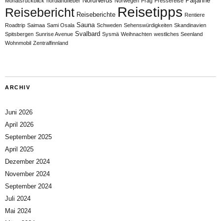
NordNerds
Päijänne
Monatsrückblick
nordlandfieber
Norwegen
Prag
Pressereise
Reisetipps
Reisebericht
Reiseberichte
Rentiere
Sauna
Roadtrip
Saimaa
Sami Osala
Schweden
Sehenswürdigkeiten
Skandinavien
Svalbard
Spitsbergen
Sunrise Avenue
Sysmä
Weihnachten
westliches Seenland
Wohnmobil
Zentralfinnland
ARCHIV
Juni 2026
April 2026
September 2025
April 2025
Dezember 2024
November 2024
September 2024
Juli 2024
Mai 2024