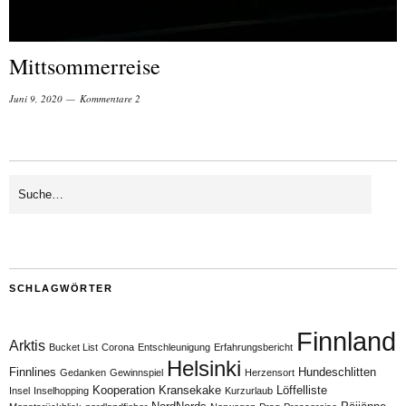
Mittsommerreise
Juni 9, 2020
Kommentare 2
SCHLAGWÖRTER
Finnland
Arktis
Bucket List
Corona
Entschleunigung
Erfahrungsbericht
Helsinki
Finnlines
Hundeschlitten
Gedanken
Gewinnspiel
Herzensort
Kooperation
Kransekake
Löffelliste
Insel
Inselhopping
Kurzurlaub