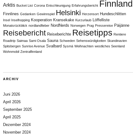
Finnland
Arktis
Bucket List
Corona
Entschleunigung
Erfahrungsbericht
Helsinki
Finnlines
Hundeschlitten
Gedanken
Gewinnspiel
Herzensort
Kooperation
Kransekake
Löffelliste
Insel
Inselhopping
Kurzurlaub
NordNerds
Päijänne
Monatsrückblick
nordlandfieber
Norwegen
Prag
Pressereise
Reisetipps
Reisebericht
Reiseberichte
Rentiere
Sauna
Roadtrip
Saimaa
Sami Osala
Schweden
Sehenswürdigkeiten
Skandinavien
Svalbard
Spitsbergen
Sunrise Avenue
Sysmä
Weihnachten
westliches Seenland
Wohnmobil
Zentralfinnland
ARCHIV
Juni 2026
April 2026
September 2025
April 2025
Dezember 2024
November 2024