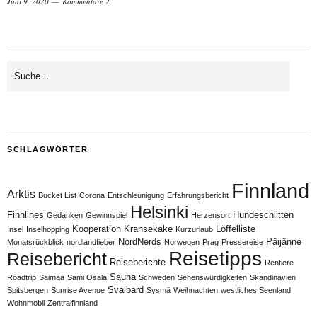
Juni 9, 2020
Kommentare 2
SCHLAGWÖRTER
Finnland
Arktis
Bucket List
Corona
Entschleunigung
Erfahrungsbericht
Helsinki
Finnlines
Hundeschlitten
Gedanken
Gewinnspiel
Herzensort
Kooperation
Kransekake
Löffelliste
Insel
Inselhopping
Kurzurlaub
NordNerds
Päijänne
Monatsrückblick
nordlandfieber
Norwegen
Prag
Pressereise
Reisetipps
Reisebericht
Reiseberichte
Rentiere
Sauna
Roadtrip
Saimaa
Sami Osala
Schweden
Sehenswürdigkeiten
Skandinavien
Svalbard
Spitsbergen
Sunrise Avenue
Sysmä
Weihnachten
westliches Seenland
Wohnmobil
Zentralfinnland