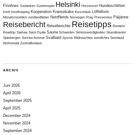
Helsinki
Finnlines
Hundeschlitten
Gedanken
Gewinnspiel
Herzensort
Kooperation
Kransekake
Löffelliste
Insel
Inselhopping
Kurzurlaub
NordNerds
Päijänne
Monatsrückblick
nordlandfieber
Norwegen
Prag
Pressereise
Reisetipps
Reisebericht
Reiseberichte
Rentiere
Sauna
Roadtrip
Saimaa
Sami Osala
Schweden
Sehenswürdigkeiten
Skandinavien
Svalbard
Spitsbergen
Sunrise Avenue
Sysmä
Weihnachten
westliches Seenland
Wohnmobil
Zentralfinnland
ARCHIV
Juni 2026
April 2026
September 2025
April 2025
Dezember 2024
November 2024
September 2024