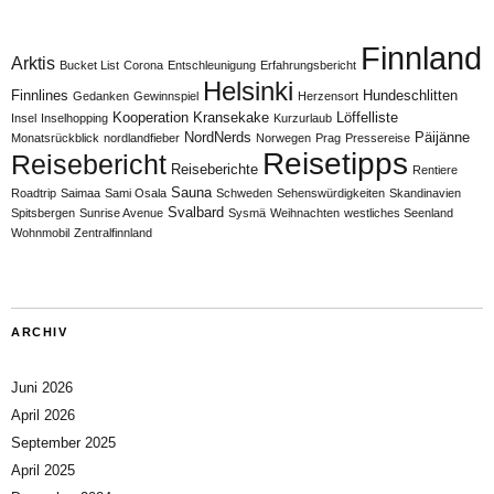
Finnland
Arktis
Bucket List
Corona
Entschleunigung
Erfahrungsbericht
Helsinki
Finnlines
Hundeschlitten
Gedanken
Gewinnspiel
Herzensort
Kooperation
Kransekake
Löffelliste
Insel
Inselhopping
Kurzurlaub
NordNerds
Päijänne
Monatsrückblick
nordlandfieber
Norwegen
Prag
Pressereise
Reisetipps
Reisebericht
Reiseberichte
Rentiere
Sauna
Roadtrip
Saimaa
Sami Osala
Schweden
Sehenswürdigkeiten
Skandinavien
Svalbard
Spitsbergen
Sunrise Avenue
Sysmä
Weihnachten
westliches Seenland
Wohnmobil
Zentralfinnland
ARCHIV
Juni 2026
April 2026
September 2025
April 2025