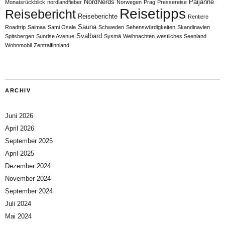
NordNerds
Päijänne
Monatsrückblick
nordlandfieber
Norwegen
Prag
Pressereise
Reisetipps
Reisebericht
Reiseberichte
Rentiere
Sauna
Roadtrip
Saimaa
Sami Osala
Schweden
Sehenswürdigkeiten
Skandinavien
Svalbard
Spitsbergen
Sunrise Avenue
Sysmä
Weihnachten
westliches Seenland
Wohnmobil
Zentralfinnland
ARCHIV
Juni 2026
April 2026
September 2025
April 2025
Dezember 2024
November 2024
September 2024
Juli 2024
Mai 2024