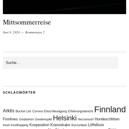
Mittsommerreise
Juni 9, 2020
Kommentare 2
SCHLAGWÖRTER
Finnland
Arktis
Bucket List
Corona
Entschleunigung
Erfahrungsbericht
Helsinki
Finnlines
Hundeschlitten
Gedanken
Gewinnspiel
Herzensort
Kooperation
Kransekake
Löffelliste
Insel
Inselhopping
Kurzurlaub