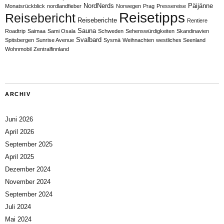
NordNerds
Päijänne
Monatsrückblick
nordlandfieber
Norwegen
Prag
Pressereise
Reisetipps
Reisebericht
Reiseberichte
Rentiere
Sauna
Roadtrip
Saimaa
Sami Osala
Schweden
Sehenswürdigkeiten
Skandinavien
Svalbard
Spitsbergen
Sunrise Avenue
Sysmä
Weihnachten
westliches Seenland
Wohnmobil
Zentralfinnland
ARCHIV
Juni 2026
April 2026
September 2025
April 2025
Dezember 2024
November 2024
September 2024
Juli 2024
Mai 2024