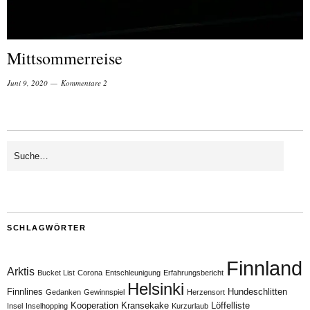
Mittsommerreise
Juni 9, 2020
Kommentare 2
SCHLAGWÖRTER
Finnland
Arktis
Bucket List
Corona
Entschleunigung
Erfahrungsbericht
Helsinki
Finnlines
Hundeschlitten
Gedanken
Gewinnspiel
Herzensort
Kooperation
Kransekake
Löffelliste
Insel
Inselhopping
Kurzurlaub